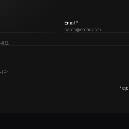
Email *
“최